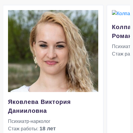
Колпа
Роман
Психиатр
Стаж раб
Яковлева Виктория
Данииловна
Психиатр-нарколог
18 лет
Стаж работы: