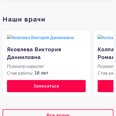
Наши врачи
Яковлева Виктория
Колпа
Данииловна
Роман
Психиатр-нарколог
Психиатр
18 лет
Стаж работы:
Стаж раб
Записаться
Все врачи