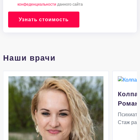
конфеденциальности
данного сайта
Узнать стоимость
Наши врачи
Колпа
Роман
Психиатр
Стаж раб