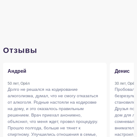
Отзывы
Андрей
Денис
50 лет, Орёл
30 лет, Орёл
Долго не решался на кодирование
Пробовал б
алкоголизма, думал, что не смогу отказаться
безрезульт
от алкоголя. Родные настояли на кодировке
становилос
на дому, и это оказалось правильным
Друзья пос
решением. Врач приехал анонимно,
дом для л
объяснил, что меня ждет, провел процедуру.
сомневался
Прошло полгода, больше не тянет к
вниматель
спиртному. Улучшились отношения в семье,
настроил н