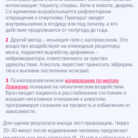
интоксикации: тошноту, спазмы, боли в животе, диарею.
Со временем вырабатывается рефлекторное
отвращение к спиртному. Препарат вводят
внутримышечно в ягодицу или под лопатку, а его
действие продолжается от полугода до года.
Другой метод – инъекция геля с налтрексоном. Это
вещество воздействует на опиоидные рецепторы
мозга, подавляя выработку дофамина –
нейромедиатора, ответственного за чувство
удовольствия. Алкоголь перестает приносить эйфорию,
тяга к выпивке постепенно исчезает.
Психотерапевтическое
кодирование по методу
Довженко
основано на гипнотическом воздействии.
Врач вводит пациента в расслабленное состояние и
внушает негативное отношение к алкоголю,
программируя сознание на трезвость и избавление от
зависимости.
Для оценки результата иногда тест-провокацию. Через
20–30 минут после кодирования человеку предлагают
минимальную дозу спиртного (5–10 мл) и наблюдают за