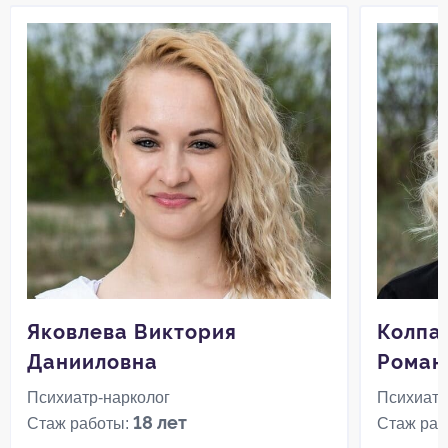
Яковлева Виктория
Колпа
Данииловна
Роман
Психиатр-нарколог
Психиатр
18 лет
Стаж работы:
Стаж раб