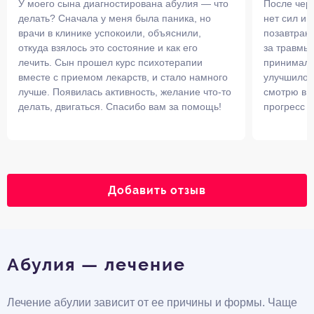
У моего сына диагностирована абулия — что
После чер
делать? Сначала у меня была паника, но
нет сил и 
врачи в клинике успокоили, объяснили,
позавтрака
откуда взялось это состояние и как его
за травмы.
лечить. Сын прошел курс психотерапии
принимал 
вместе с приемом лекарств, и стало намного
улучшилос
лучше. Появилась активность, желание что-то
смотрю в с
делать, двигаться. Спасибо вам за помощь!
прогресс у
Добавить отзыв
Абулия — лечение
Лечение абулии зависит от ее причины и формы. Чаще