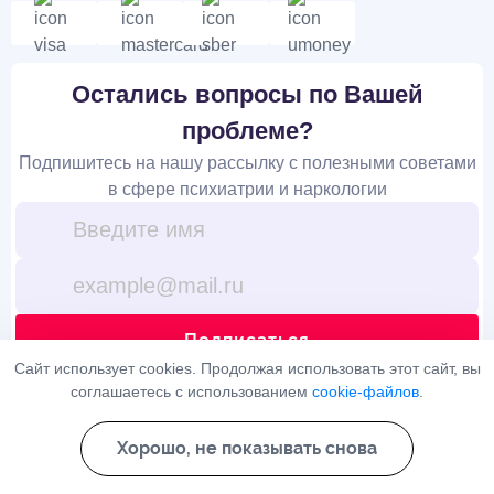
Остались вопросы по Вашей
проблеме?
Подпишитесь на нашу рассылку с полезными советами
в сфере психиатрии и наркологии
Подписаться
Сайт использует cookies. Продолжая использовать этот сайт, вы
соглашаетесь с использованием
cookie-файлов
.
Я ознакомлен(а) с
Политикой конфиденциальности
и даю свое
согласие на
обработку персональных данных
Хорошо, не показывать снова
На сайте используются cookies и сервис