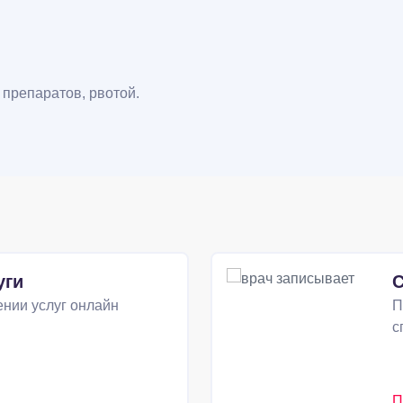
препаратов, рвотой.
уги
С
нии услуг онлайн
П
с
П