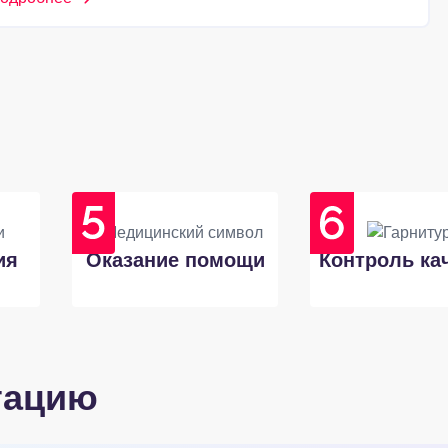
ия
Оказание помощи
Контроль ка
тацию