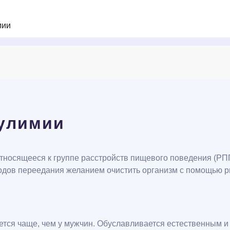
мии
улимии
относящееся к группе расстройств пищевого поведения (РП
одов переедания желанием очистить организм с помощью рв
тся чаще, чем у мужчин. Обуславливается естественным 