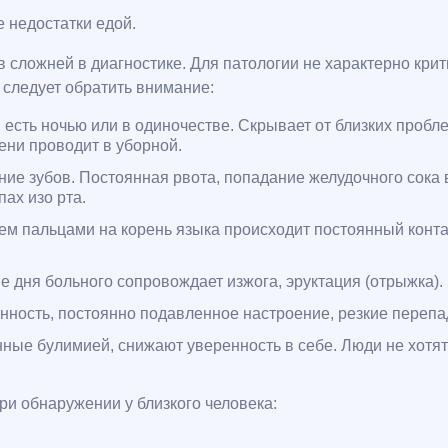
 недостатки едой.
в сложней в диагностике. Для патологии не характерно кри
 следует обратить внимание:
есть ночью или в одиночестве. Скрывает от близких проб
ни проводит в уборной.
ние зубов. Постоянная рвота, попадание желудочного сока 
ах изо рта.
 пальцами на корень языка происходит постоянный контакт
 дня больного сопровождает изжога, эруктация (отрыжка).
ность, постоянно подавленное настроение, резкие перепа
ые булимией, снижают уверенность в себе. Люди не хотят
ри обнаружении у близкого человека: