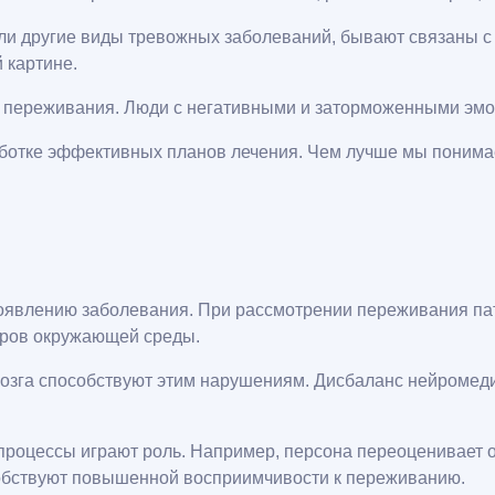
 или другие виды тревожных заболеваний, бывают связаны 
 картине.
ие переживания. Люди с негативными и заторможенными эм
аботке эффективных планов лечения. Чем лучше мы понима
роявлению заболевания. При рассмотрении переживания пат
торов окружающей среды.
мозга способствуют этим нарушениям. Дисбаланс нейромед
процессы играют роль. Например, персона переоценивает оп
обствуют повышенной восприимчивости к переживанию.