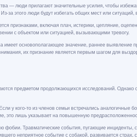
тва — люди прилагают значительные усилия, чтобы избежат
Из-за этого люди будут избегать общих мест или ситуаций, 
тся признаками, включая плач, истерики, цепляние, оцепен
вении с объектом или ситуацией, вызывающими тревогу.
а имеет основополагающее значение, раннее выявление пр
внимания, их признание является первым шагом для выздо
аются предметом продолжающихся исследований. Однако об
Если у кого-то из членов семьи встречались аналогичные б
ание, это лишь указывает на повышенную предрасположеннос
ю фобии. Травматические события, пугающие инциденты, с
вшего неприятное событие с собакой, развивается страх, 