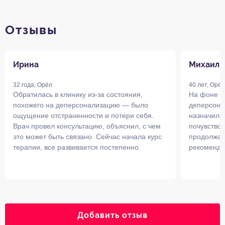
Отзывы
Ирина
Михаил
32 года, Орёл
40 лет, Орёл
Обратилась в клинику из-за состояния,
На фоне с
похожего на деперсонализацию — было
деперсона
ощущение отстраненности и потери себя.
назначили
Врач провел консультацию, объяснил, с чем
почувствов
это может быть связано. Сейчас начала курс
продолжаю н
терапии, все развивается постепенно.
рекоменда
Добавить отзыв