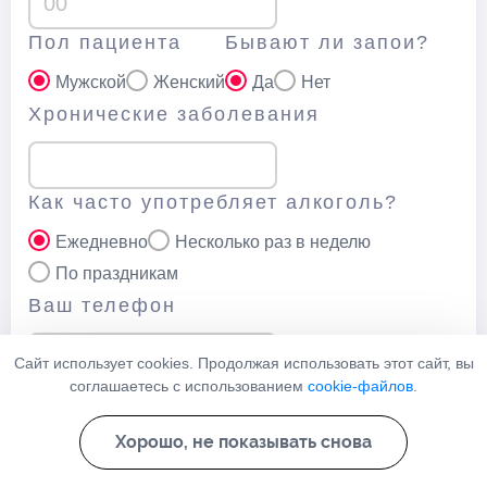
Пол пациента
Бывают ли запои?
Мужской
Женский
Да
Нет
Хронические заболевания
Как часто употребляет алкоголь?
Ежедневно
Несколько раз в неделю
По праздникам
Ваш телефон
Сайт использует cookies. Продолжая использовать этот сайт, вы
соглашаетесь с использованием
cookie-файлов
.
Нажимая кнопку “Отправить” вы соглашаетесь с
политикой
конфеденциальности
данного сайта
Хорошо, не показывать снова