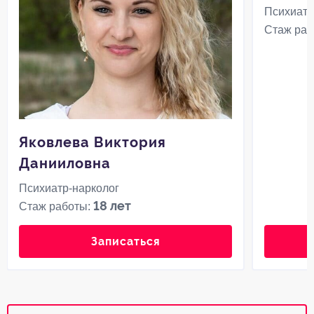
Психиатр
Стаж раб
Яковлева Виктория
Данииловна
Психиатр-нарколог
18 лет
Стаж работы:
Записаться