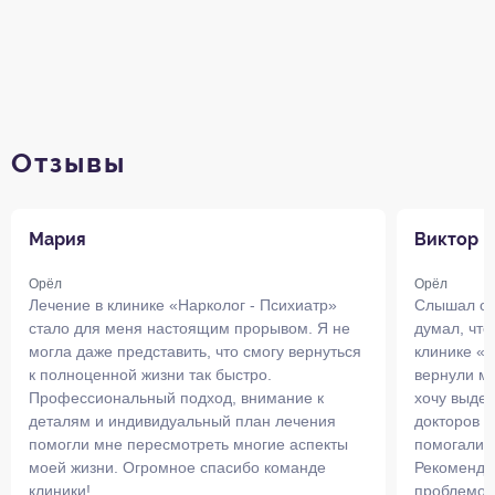
Отзывы
Мария
Виктор
Орёл
Орёл
Лечение в клинике «Нарколог - Психиатр»
Слышал о т
стало для меня настоящим прорывом. Я не
думал, что
могла даже представить, что смогу вернуться
клинике «Н
к полноценной жизни так быстро.
вернули ме
Профессиональный подход, внимание к
хочу выде
деталям и индивидуальный план лечения
докторов и
помогли мне пересмотреть многие аспекты
помогали 
моей жизни. Огромное спасибо команде
Рекомендую
клиники!
проблемой