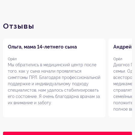
Отзывы
Ольга, мама 14-летнего сына
Андрей, 
Орёл
Орёл
Мы обратились в медицинский центр после
Диагноз П
того, как у сына начали проявляться
семьи. Од
симптомы ПРЛ. Благодаря профессиональной
всесторон
поддержке и индивидуальному подходу
медикамен
специалистов, нам удалось стабилизировать
справлять
его состояние. Я очень благодарна врачам за
семейные 
их внимание и заботу.
положител
полное вы