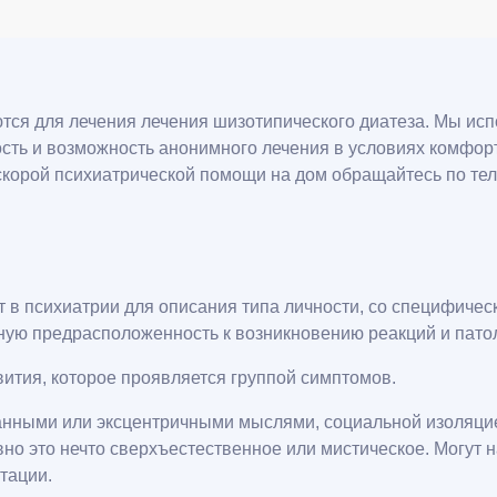
тся для лечения лечения шизотипического диатеза. Мы ис
ть и возможность анонимного лечения в условиях комфорт
 скорой психиатрической помощи на дом обращайтесь по т
т в психиатрии для описания типа личности, со специфиче
ую предрасположенность к возникновению реакций и патоло
ития, которое проявляется группой симптомов.
нными или эксцентричными мыслями, социальной изоляцие
но это нечто сверхъестественное или мистическое. Могут
тации.