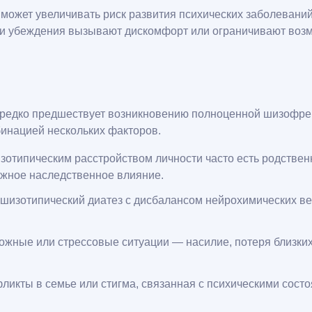
о может увеличивать риск развития психических заболеван
ли убеждения вызывают дискомфорт или ограничивают воз
нередко предшествует возникновению полноценной шизофре
бинацией нескольких факторов.
шизотипическим расстройством личности часто есть родств
ожное наследственное влияние.
изотипический диатез с дисбалансом нейрохимических веще
вожные или стрессовые ситуации — насилие, потеря близки
ликты в семье или стигма, связанная с психическими сост