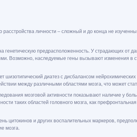
о расстройства личности – сложный и до конца не изученны
 генетическую предрасположенность. У страдающих от данн
ми. Возможно, наследуемые гены вызывают изменения в с
ет шизотипический диатез с дисбалансом нейрохимических
йствии между различными областями мозга, что может ста
едования мозговой активности показывают наличие у боль
ости таких областей головного мозга, как префронтальная
ь цитокинов и других воспалительных маркеров, предполо
е мозга.