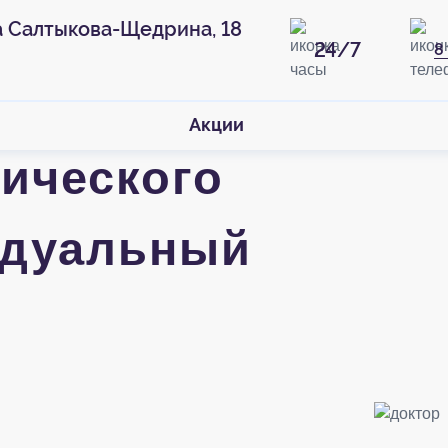
а Салтыкова-Щедрина, 18
24/7
8
Акции
ического
идуальный