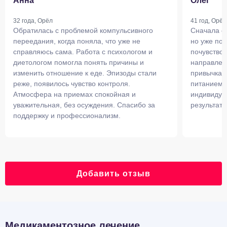
Анна
Олег
32 года, Орёл
41 год, Орёл
Обратилась с проблемой компульсивного
Сначала ск
переедания, когда поняла, что уже не
но уже пос
справляюсь сама. Работа с психологом и
почувствов
диетологом помогла понять причины и
направлен
изменить отношение к еде. Эпизоды стали
привычках
реже, появилось чувство контроля.
питанием. 
Атмосфера на приемах спокойная и
индивидуа
уважительная, без осуждения. Спасибо за
результат.
поддержку и профессионализм.
Добавить отзыв
Медикаментозное лечение