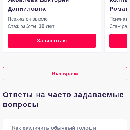
Яковлева Виктория
Колпа
Данииловна
Роман
Психиатр-нарколог
Психиатр
18 лет
Стаж работы:
Стаж раб
Записаться
Все врачи
Ответы на часто задаваемые
вопросы
Как различить обычный голод и